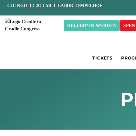
C2C NGO
I
C2C LAB
I
LABOR TEMPELHOF
HELFER*IN WERDEN
SPEN
TICKETS
PROG
P