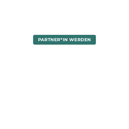
Der Erfolg des C2CC wird seit 2014 zusammen
mit unseren großartigen Partnerunternehmen
ermöglicht.
Werden auch Sie Teil der Community!
PARTNER*IN WERDEN