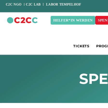
C2C NGO
I
C2C LAB
I
LABOR TEMPELHOF
HELFER*IN WERDEN
SPEN
TICKETS
PROG
SPE